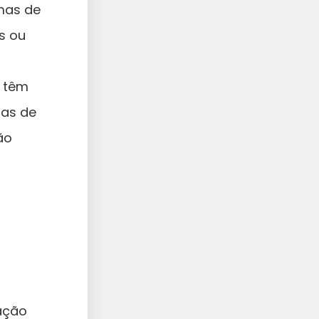
mas de
s ou
s têm
mas de
ão
ação