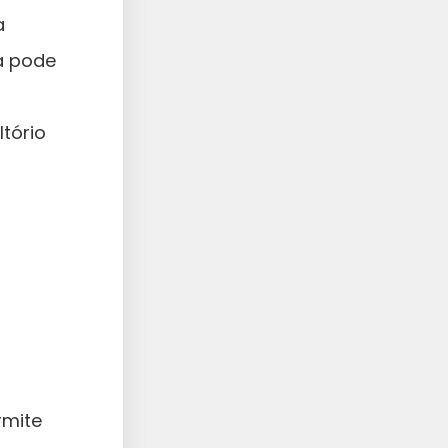
a
a pode
tório
rmite