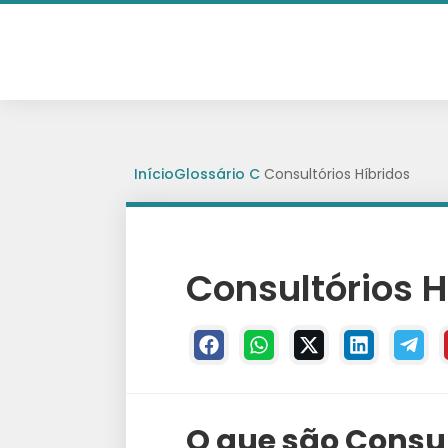
Início
Glossário
C
Consultórios Híbridos
Consultórios H
O que são Consul