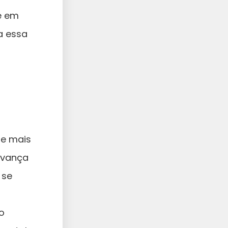
e em
a essa
ue mais
avança
 se
o