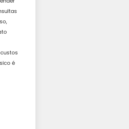
tender
nsultas
so,
ato
 custos
sico é