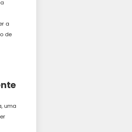
sa
er a
to de
ente
a, uma
er