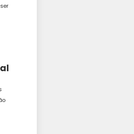
 ser
al
s
não