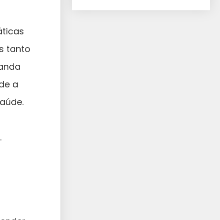
ticas
s tanto
manda
de a
aúde.
.